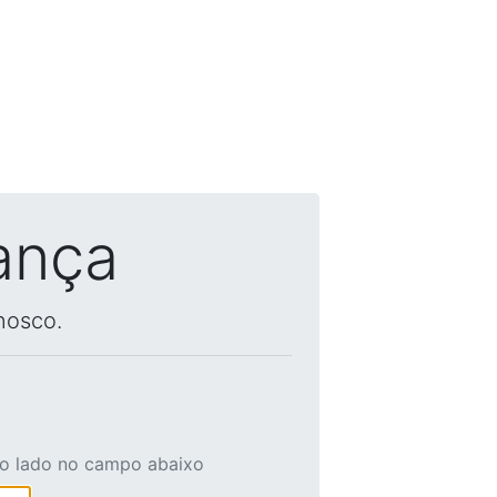
ança
nosco.
ao lado no campo abaixo