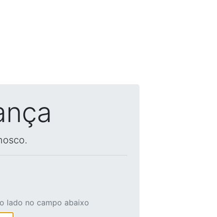
ança
nosco.
ao lado no campo abaixo